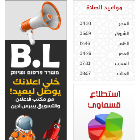
مواعيد الصلاة
الفجر
04:30
الشروق
05:59
الظهر
12:46
العصر
04:26
المغرب
07:33
العشاء
08:57