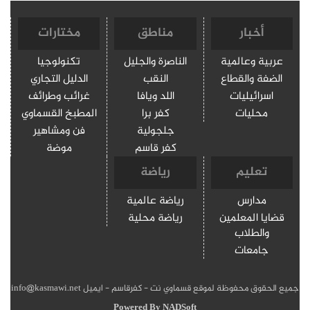
أخبار
مناطق
مختارات
عربية وعالمية
الناصرة والجليل
تكنولوجيا
الضفة والقطاع
النقب
الدليل التجاري
اسرائيليات
اللد ويافا
غرائب وطرائف
محليات
كفر برا
المطبخ القسماوي
جلجولية
فن ومشاهير
كفر قاسم
موضة
تعليم
رياضة
مدارس
رياضة عالمية
قضايا المعلمين
رياضة محلية
والطلاب
جامعات
جميع الحقوق محفوظة لموقع قسماوي نت - كفرقاسم - ايميل info@kasmawi.net
Powered By
NADSoft