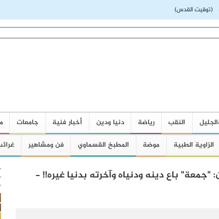
(توقيت القدس)
الجليل
النقب
رياضة
دنيا ودين
أخبار فنية
جامعات
م
الزاوية الطبية
موضة
المطبخ القسماوي
فن ومشاهير
غرائب
: "جمعة" باع دينه ودنياه وآخرته بدنيا غيره!! -