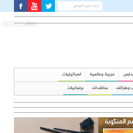
X إغلاق
دارس
عربية وعالمية
اسرائيليات
 وطرائف
مناشدات
برلمانيات