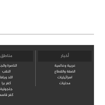
أخبار
مناطق
عربية وعالمية
الناصرة والج
الضفة والقطاع
النقب
اسرائيليات
اللد ويافا
محليات
كفر برا
جلجولية
كفر قاسم