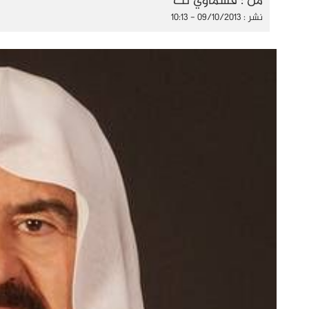
من : قسماوي نت
نشر : 09/10/2013 - 10:13