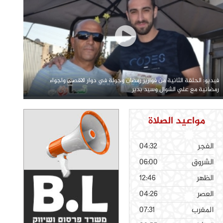
فيديو: الحلقة الثانية من فوازير رمضان وجولة في دوار الاقصى واجواء
رمضانية مع علي الشوال وسيد بدير
مواعيد الصلاة
الفجر
04:32
الشروق
06:00
الظهر
12:46
العصر
04:26
المغرب
07:31