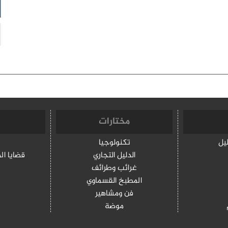
مختارات
ليل
تكنولوجيا
الدليل التجاري
قضايا ال
غرائب وطرائف
المطبخ القسماوي
فن ومشاهير
موضة