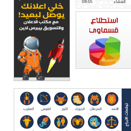
العشاء
08:55
الاسد
السرطان
الجوزاء
الثور
القوس
العقرب