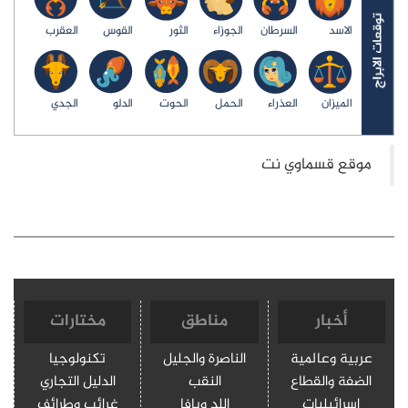
سرطان
الجوزاء
الثور
القوس
العقرب
عذراء
الحمل
الحوت
الدلو
الجدي
مناطق
مختارات
الناصرة والجليل
تكنولوجيا
النقب
الدليل التجاري
اللد ويافا
غرائب وطرائف