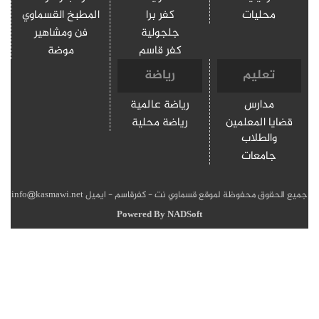
كفر برا
المطبخ القسماوي
جلجولية
فن ومشاهير
كفر قاسم
موضة
رياضة
رياضة عالمية
رياضة محلية
قسماوي نت - كفرقاسم - ايميل info@kasmawi.net
Powered By
NADSoft