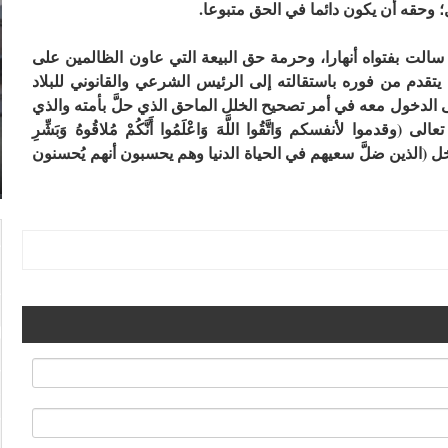
؛ وحقه أن يكون دائما في الحق متبوعا
.
 سالت بفتواه أنهارا، وحرمة حق البيعة التي عاون الظالمين على
يتقدم من فوره باستقالته إلى الرئيس الشرعي والقانوني للبلاد
ى الدخول معه في أمر تصحيح الخلل الماحق الذي حلَّ بأمته والذي
 لأنفسكم وَاتَّقُوا اللَّهَ وَاعْلَمُوا أَنَّكُمْ مُلاقُوهُ وَبَشِّرِ
رجاء آخر أن لا يدخل مُدخل (الذين ضلَّ سعيهم في الحياة الدنيا وهم يحسبون أنهم يُحسنون