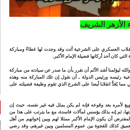
ء الأزهر الشريف
انقلاب العسكري على الشرعية أتت وقد وجدت لها غطاءً ومباركة
تي كان أحد أركانها فضيلة الإمام الأكبر
.
لله ليؤلمنا أشد الألم أن نقرر بأن ما صدر عن سيادته من مباركة
عية رئيسه ورئيس الدولة ـ أن نقول إن تلك المباركة منه وهذه
مما يُعَدُّ انقلابا أيضا على الشرع الذي تقوم وظيفة فضيلته على
يغ لأمره بعد وقوعه فإنه لم يكن يمثل فيه غير نفسه، حيث إن
رمتها، ثم إنه بذلك يؤسس لمآلات فاسدة، مع ما يترتب على هذا من
لمفترض أن يكون الإمام الأكبر ممثلا لهم وبين إخوانهم من أهل
، وتعميق كذلك للفجوة بين عموم المسلمين وبين غيرهم، وقد رضي