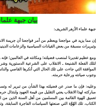
بيان جبهة علما
جبهة علماء الأزهر الشريف
:
إن مما يزيد في مواجعنا ويعظم من أمر فواجعنا أن جريمة ال
وتبريرات مسبقة من بعض القيادات السياسية والزعامات الدينية ال
ومع عظيم تقديرنا لمنصب فضيلته؛ ومكانته في العالمين؛ فإنه وا
لتلك الفعلة الشنيعة ـ الانقلاب على الشرعية الدستورية وشر
الموافقة التي جاءت على تلك الحال التي أنكرها القاصي والداني 
وجوب صيانته ورعاية حرمته
.
وعليه: فإن ما صدر عن فضيلته بهذا الشأن من تبرير له وتسو
مباركته لهذا الانقلاب يعني التقليل من قيمة العهود وابتذال ح
تعميق للهوة القائمة بين المسلمين من أهل السنة الذين من ا
الكتاب، تلك الهُوَّة التي صنعتها السياسات الفاجرة السابقة