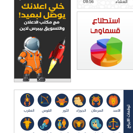
العشاء
08:56
الاسد
السرطان
الجوزاء
الثور
القوس
العقرب