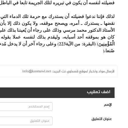
فضيلته لنفسه أن يكون في تبريره لتلك الجريمة تابعا في الباطل
لذلك فإننا ندعوا فضيلته أن يستدرك مع حرمة تلك الدماء التي
نقضها ـ يستدرك ـ أمره، ويصحح موقفه، ولا يكون ذلك إلا بأن 
الأستاذ الدكتور محمد مرسي وذلك على رجاء أن يُعيننا بذلك عل
كان هو بموقفه أحد أسبابه، وليقدم بذلك لنفسه عملا بقوله تعالى (وقدموا
الْمُؤْمِنِينَ) (البقرة: من الآية223) وعلى 
صُنعا
).
لارسال مواد واخبار لموقع قسماوي نت البريد:
info@kasmawi.net
اضف تعقيب
الإسم
عنوان التعليق