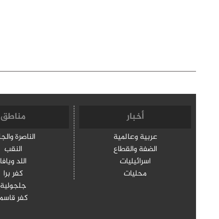
أخبار
مناطق
عربية وعالمية
الناصرة والج
الضفة والقطاع
النقب
اسرائيليات
اللد ويافا
محليات
كفر برا
جلجولية
كفر قاسم