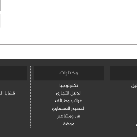
مختارات
ليل
تكنولوجيا
الدليل التجاري
قضايا ال
غرائب وطرائف
المطبخ القسماوي
فن ومشاهير
موضة