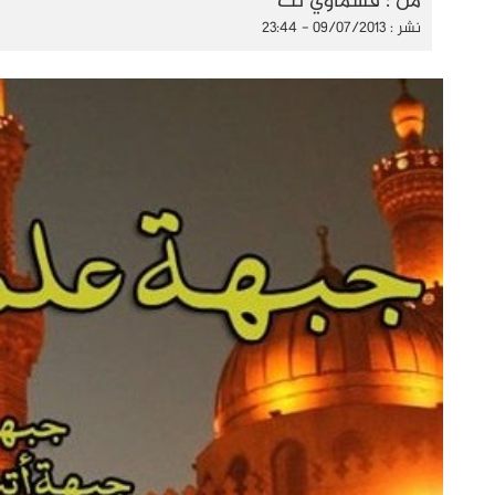
من : قسماوي نت
نشر : 09/07/2013 - 23:44