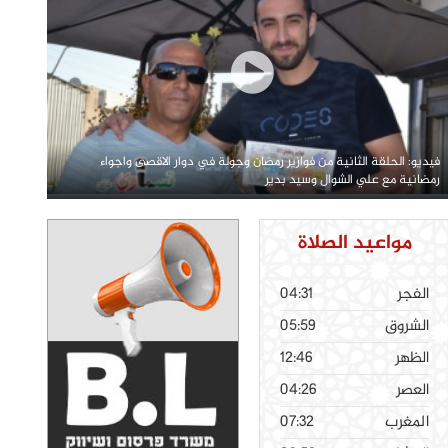
فيديو: الحلقة الثانية من فوازير رمضان وجولة في دوار الاقصى واجواء
رمضانية مع علي الشوال وسيد بدير
مواعيد الصلاة
الفجر
04:31
الشروق
05:59
الظهر
12:46
العصر
04:26
المغرب
07:32