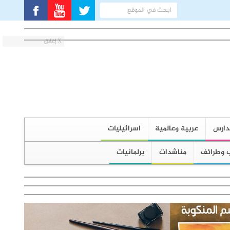
X إغلاق
دارس
عربية وعالمية
اسرائيليات
 وطرائف
مناشدات
برلمانيات