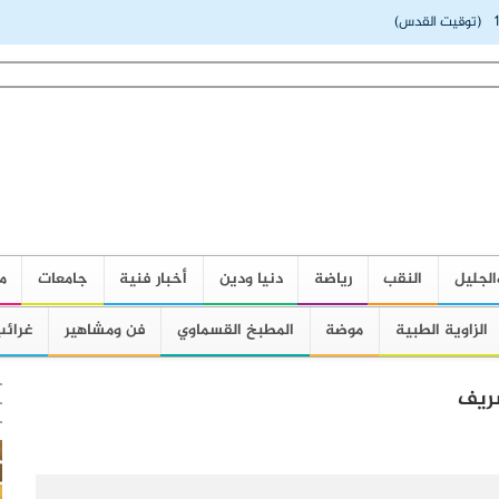
(توقيت القدس)
الجليل
النقب
رياضة
دنيا ودين
أخبار فنية
جامعات
م
الزاوية الطبية
موضة
المطبخ القسماوي
فن ومشاهير
غرائب
شريف