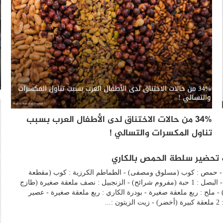
34% من حالات الاختناق لدى الأطفال العرب بسبب
تناول المكسرات والتسالي !
تحضير سلطة الحمص بالكاري
ر - حمص : كوب (مسلوق ومصفى) - الطماطم الكرزية : كوب (مقطعة
أنصاف) - البصل : 1 حبة (مفروم شرائح) - الزنجبيل : نصف ملعقة صغيرة (طازج
- ملح : ربع ملعقة صغيرة - بودرة الكاري : ربع ملعقة صغيرة - عصير
ن :...