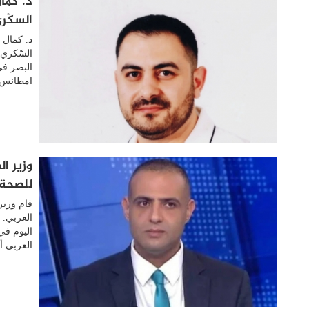
د. كما
السكّر
د. كمال
السّكري 
البصر في
امطانس 
وزير ا
للصحة 
قام وزير
اليوم في
العربي أ