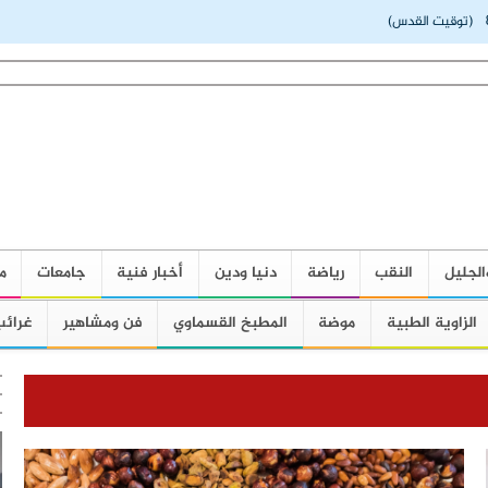
(توقيت القدس)
الجليل
النقب
رياضة
دنيا ودين
أخبار فنية
جامعات
م
الزاوية الطبية
موضة
المطبخ القسماوي
فن ومشاهير
غرائب