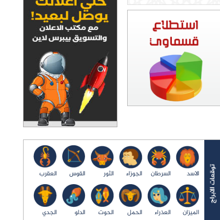
الاسد
السرطان
الجوزاء
الثور
القوس
العقرب
الميزان
العذراء
الحمل
الحوت
الدلو
الجدي