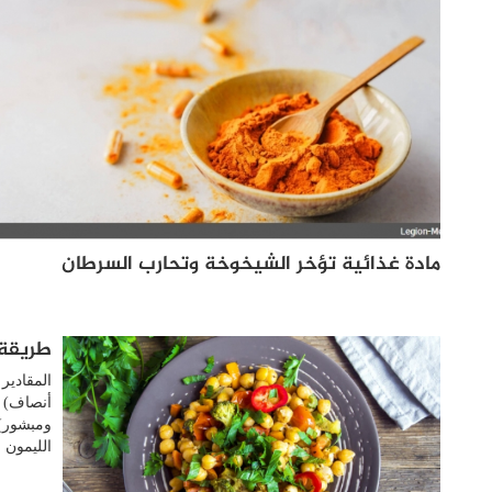
مادة غذائية تؤخر الشيخوخة وتحارب السرطان
طريقة 
المقادي
ومبشور) 
الليمون : 2 ملعقة كبيرة (أخضر) - زيت الزيتو