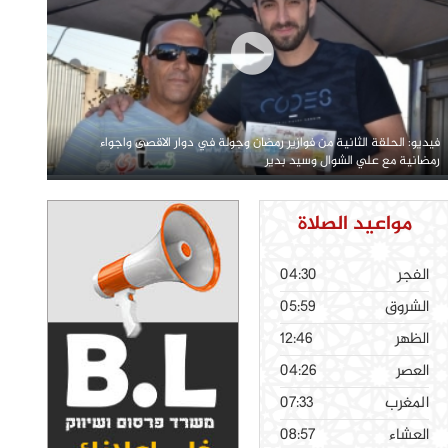
فيديو: الحلقة الثانية من فوازير رمضان وجولة في دوار الاقصى واجواء
رمضانية مع علي الشوال وسيد بدير
مواعيد الصلاة
الفجر
04:30
الشروق
05:59
الظهر
12:46
العصر
04:26
المغرب
07:33
العشاء
08:57