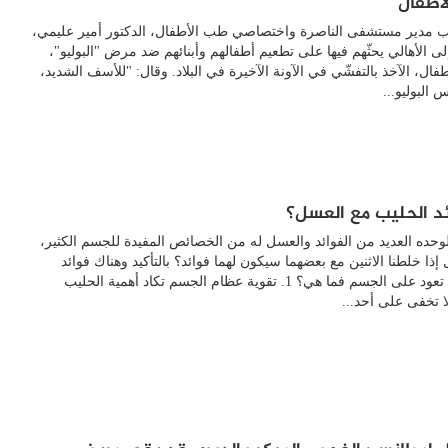
أطفال
ئب مدير مستشفى الناصرة واختصاصي طب الأطفال، الدكتور أمير عليمي،
لى الأهالي يحثّهم فيها على تطعيم أطفالهم وأبنائهم ضد مرض "البوليو"،
فال، الآخذ بالتفشّي في الآونة الآخيرة في البلاد. وقال: "للأسف الشديد،
 البوليو...
ئد الحليب مع العسل؟
وحده العديد من الفوائد والعسل له من الخصائص المفيدة للجسم الكثير،
إذا خلطنا الاثنين مع بعضهما سيكون لهما فوائد؟ بالتأكيد وهناك فوائد
مُضاعفة تعود على الجسم فما هي؟ 1. تقوية عظام الجسم تكاد أهمية الحليب
ا تخفى على أحد...