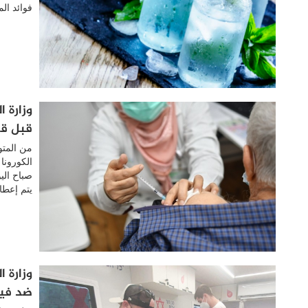
فوائد الم
وزارة 
قبل قد
من المت
الكورونا
صباح الي
يتم إعطا
ضد فير