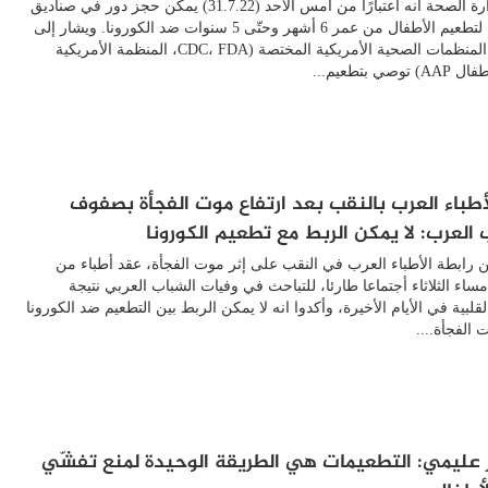
تعلن وزارة الصحة أنه اعتبارًا من أمس الأحد (31.7.22) يمكن حجز دور في صناديق
المرضى لتطعيم الأطفال من عمر 6 أشهر وحتّى 5 سنوات ضد الكورونا. ويشار إلى
أن كافة المنظمات الصحية الأمريكية المختصة (CDC، FDA، المنظمة الأمريكية
وصي بتطعيم...
لأطباء العرب بالنقب بعد ارتفاع موت الفجأة بصفوف
 العرب: لا يمكن الربط مع تطعيم الكورونا
 رابطة الأطباء العرب في النقب على إثر موت الفجأة، عقد أطباء من
مساء الثلاثاء أجتماعا طارئا، للتباحث في وفيات الشباب العربي نتيجة
لقلبية في الأيام الأخيرة، وأكدوا انه لا يمكن الربط بين التطعيم ضد الكورونا
 الفجأة....
ر عليمي: التطعيمات هي الطريقة الوحيدة لمنع تفشّي