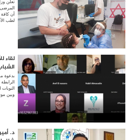
لطب الأطفال AAP) ت
لقاء ل
الشباب
بدعوة من
الرابطة 
النوبات ا
وبين موت
د. أمي