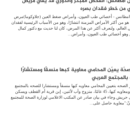
ل امطانس: الفحص المبكر والدوري قد يقي مريض
ي من خطر فقدان بصره
 امطانس - أخصائي طب العيون، وأمراض ضغط العين (جلاوكوما)مرض
هو من أكثر الأمراض المزمنة انتشارًا، وهو من الأسباب الرئيسية لفقدان
 العالم، ولنعرف أكثر عن هذا المرض، كان لنا حديث مع دكتور كمال
وهو أخصائي طب العيون، وأمراض...
لصحّة يعيّن المحامي معاوية كبها منسقًا ومستشارًا
بالمجتمع العربي
 الصحه بتعيين المحامي معاويه كبها منسقاً ومستشارا للصحه بالمجتمع
العربي. ومعاويه كبها، 45 عامًا، متزوج وأب لأثنين، إبن قرية أم القطف ويسكن
 حريش.وجاء في بيان صادر عن المكتب الاعلامي لوزارة الصحة للمجتمع
نّ:"معاوية حاصل على...