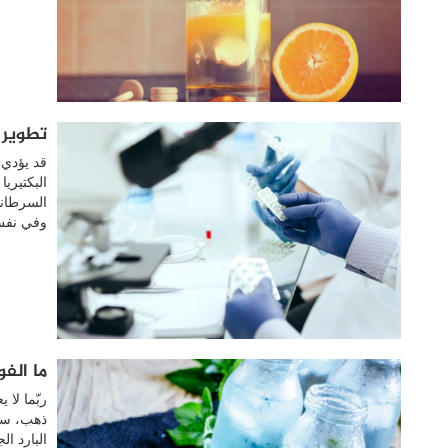
تطوير 
قد يؤدي 
البكتيريا
السرطاني
وفي نفس
ما الفو
ربّما لا
ذهب، سنت
البارد ا