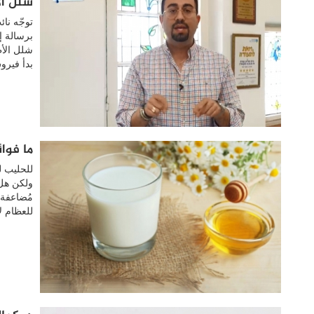
شلل ال
توجّه نا
برسالة إ
شلل الأط
بدأ فيروس
ما فوا
للحليب ل
ولكن هل 
للعظام ل