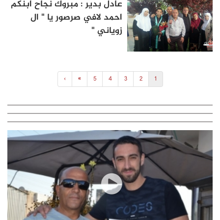
عادل بدير : مبروك نجاح ابنكم
احمد لافي صرصور يا " ال
زوياني "
›
»
5
4
3
2
1