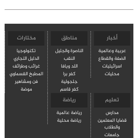
أخبار
مناطق
مختارات
عربية وعالمية
الناصرة والجليل
تكنولوجيا
الضفة والقطاع
النقب
الدليل التجاري
اسرائيليات
اللد ويافا
غرائب وطرائف
محليات
كفر برا
المطبخ القسماوي
جلجولية
فن ومشاهير
كفر قاسم
موضة
تعليم
رياضة
مدارس
رياضة عالمية
قضايا المعلمين
رياضة محلية
والطلاب
جامعات