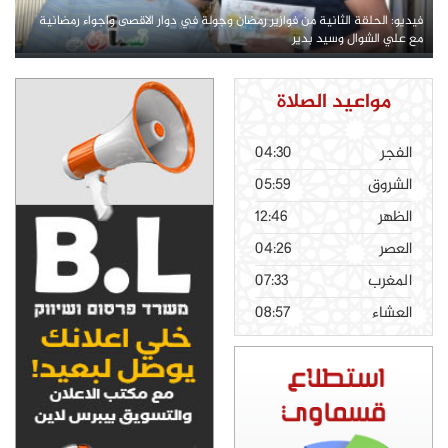
فيديو: الحلقة الثانية من فوازير رمضان وجولة في دوار الاقصى واجواء رمضانية
مع علي الشوال وسيد بدير
مواعيد الصلاة
الفجر
04:30
الشروق
05:59
الظهر
12:46
العصر
04:26
المغرب
07:33
العشاء
08:57