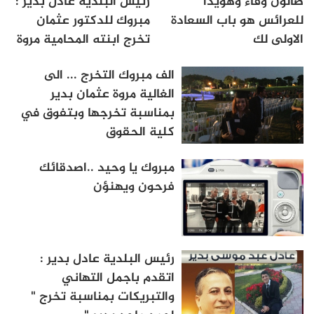
صالون وفاء وهويدا
رئيس البلدية عادل بدير :
للعرائس هو باب السعادة
مبروك للدكتور عثمان
الاولى لك
تخرج ابنته المحامية مروة
الف مبروك التخرج ... الى
الغالية مروة عثمان بدير
بمناسبة تخرجها وبتفوق في
كلية الحقوق
مبروك يا وحيد ..اصدقائك
فرحون ويهنؤن
رئيس البلدية عادل بدير :
اتقدم باجمل التهاني
والتبريكات بمناسبة تخرج "