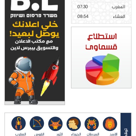
المغرب
07:30
العشاء
08:54
الاسد
السرطان
الجوزاء
الثور
القوس
العقرب