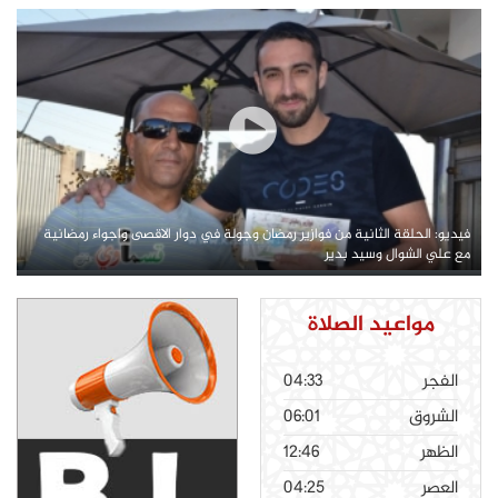
فيديو: الحلقة الثانية من فوازير رمضان وجولة في دوار الاقصى واجواء رمضانية
مع علي الشوال وسيد بدير
مواعيد الصلاة
الفجر
04:33
الشروق
06:01
الظهر
12:46
العصر
04:25