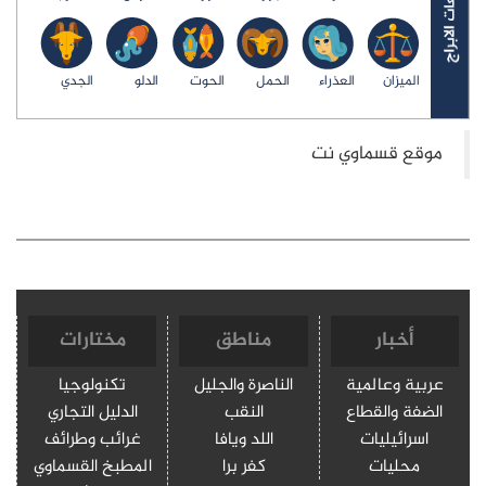
الميزان
العذراء
الحمل
الحوت
الدلو
الجدي
أخبار
مناطق
مختارات
عربية وعالمية
الناصرة والجليل
تكنولوجيا
الضفة والقطاع
النقب
الدليل التجاري
اسرائيليات
اللد ويافا
غرائب وطرائف
محليات
كفر برا
المطبخ القسماوي