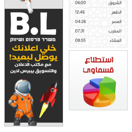
الشروق
06:00
الظهر
12:46
العصر
04:26
المغرب
07:31
العشاء
08:55