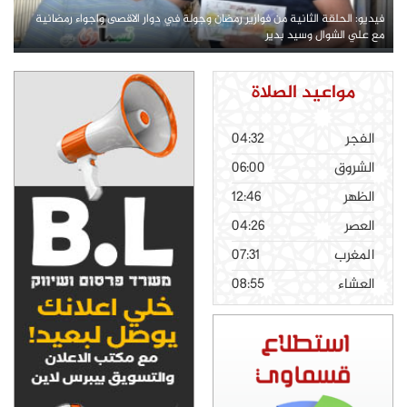
فيديو: الحلقة الثانية من فوازير رمضان وجولة في دوار الاقصى واجواء رمضانية
مع علي الشوال وسيد بدير
مواعيد الصلاة
الفجر
04:32
الشروق
06:00
الظهر
12:46
العصر
04:26
المغرب
07:31
العشاء
08:55