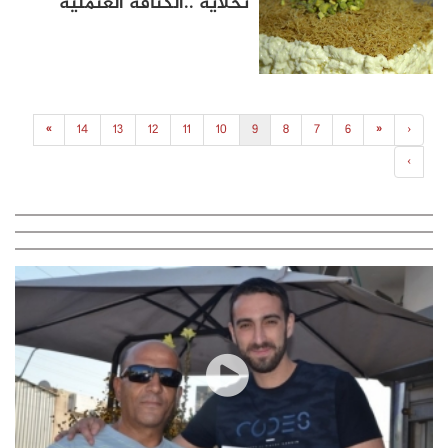
تحلايه ..الكنافة العثملية
»
14
13
12
11
10
9
8
7
6
«
‹
›