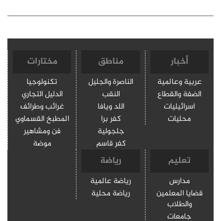
أخبار
مناطق
مختارات
عربية وعالمية
الناصرة والجليل
تكنولوجيا
الضفة والقطاع
النقب
الدليل التجاري
اسرائيليات
اللد ويافا
غرائب وطرائف
محليات
كفر برا
المطبخ القسماوي
جلجولية
فن ومشاهير
كفر قاسم
موضة
تعليم
رياضة
مدارس
رياضة عالمية
قضايا المعلمين
رياضة محلية
والطلاب
جامعات