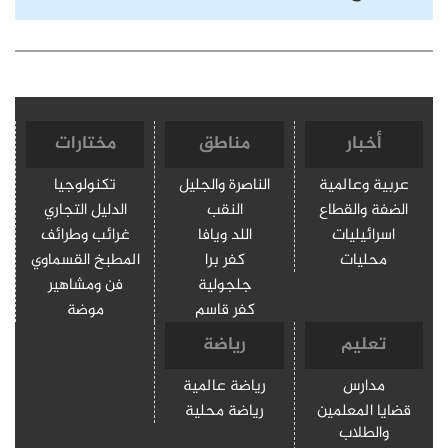
أخبار
مناطق
مختارات
عربية وعالمية
الناصرة والجليل
تكنولوجيا
الضفة والقطاع
النقب
الدليل التجاري
اسرائيليات
اللد ويافا
غرائب وطرائف
محليات
كفر برا
المطبخ القسماوي
جلجولية
فن ومشاهير
كفر قاسم
موضة
تعليم
رياضة
مدارس
رياضة عالمية
قضايا المعلمين
رياضة محلية
والطلاب