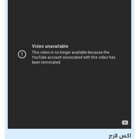
اكس لارج